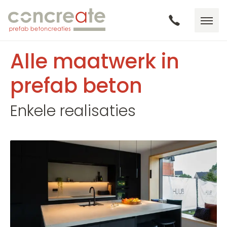
Alle maatwerk in
prefab beton
Enkele realisaties